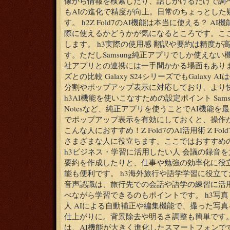
像から情報を検索したり、話しかけるだけで調
もAIの進化で精度が向上。日常のちょっとした
す。 h2Z Fold7のAI機能は本当に使える？ 
際に使えるかどうかが気になるところです。こ
します。 h3実際の使用感 翻訳や要約は精度が
す。ただしSamsung純正アプリでしか使えない機
社アプリとの連携には一手間かかる場面もあります。
ズとの比較 Galaxy S24シリーズでもGalaxy A
分割やポップアップ表示に対応しており、より
h3AI機能を使いこなすための設定ポイント Samsu
Notesなど、純正アプリを使うことでAI機能
でポップアップ表示を有効にしておくと、操作が
こんな人におすすめ！Z Fold7のAI活用術 Z F
さまざまな人に役立ちます。ここではおすすめ
h3ビジネス・学習に活用したい人 会議の録音
要約を作成したりと、仕事や勉強の効率化に役
能も便利です。 h3海外旅行や語学学習に役立て
音声認識は、旅行先での会話や語学の練習に活
べながら学習できるのもポイントです。 h3写
人 AIによる自動補正や編集機能で、撮った写真
仕上がりに。背景除去や明るさ調整も簡単です。 h2まと
は、AI機能が大きく進化したスマートフォンで