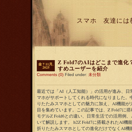
スマホ 友達には
Z Fold7のAIはどこまで
金 7 11月,
すめユーザーを紹介
2025
Comments (0)
Filed under:
未分類
最近では「AI（人工知能）」の活用が進み、日
マホがサポートしてくれる時代になりました。中でもGa
りたたみスマホとしての魅力に加え、AI機能が
目を集めています。この記事では、Z Fold7に
モデルZ Fold6との違い、日常生活での活用
いて解説します。 h2Z Fold7に搭載されたAI機能とは
折りたたみスマホとしての進化だけでなくAI機