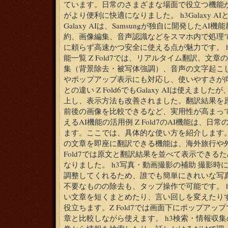
ています。日常のさまざまな場面で役立つ機能
がより便利に快適になりました。 h3Galaxy 
Galaxy AIは、Samsungが独自に開発したA
約、画像編集、音声認識などをスマホ内で処理
に頼らず高速かつ安全に使える点が魅力です。 h3Z
能一覧 Z Fold7では、リアルタイム翻訳、文
集（背景除去・被写体強調）、音声の文字起こ
やポップアップ表示にも対応し、使いやすさが向上し
との違い Z Fold6でもGalaxy AIは使えました
上し、表示方法も改善されました。翻訳結果を
前後の画像を比較できるなど、実用性が高まって
えるAI機能の活用例 Z Fold7のAI機能は、
ます。ここでは、具体的な使い方を紹介します。 
の文章を即座に翻訳できる機能は、海外旅行や
Fold7では原文と翻訳結果を並べて表示できる
なりました。 h3写真・動画撮影の補助 撮影時
調整してくれるため、誰でも簡単にきれいな写
不要なものの除去も、タップ操作で可能です。 h
い文章を短くまとめたり、言い回しを変えたり
役立ちます。Z Fold7では画面下にポップア
章と比較しながら使えます。 h3検索・情報収集